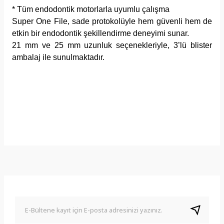
* Tüm endodontik motorlarla uyumlu çalışma
Super One File, sade protokolüyle hem güvenli hem de
etkin bir endodontik şekillendirme deneyimi sunar.
21 mm ve 25 mm uzunluk seçenekleriyle, 3’lü blister
ambalaj ile sunulmaktadır.
Yorumlar
Önerileriniz
Bu ürüne ilk yorumu siz yapın!
Bu ürünün fiyat bilgisi, resim, ürün açıklamalarında ve diğer
konularda yetersiz gördüğünüz noktaları öneri formunu
Yorum Yaz
kullanarak tarafımıza iletebilirsiniz.
Görüş ve önerileriniz için teşekkür ederiz.
Ürün resmi kalitesiz, bozuk veya görüntülenemiyor.
Ürün açıklamasında eksik bilgiler bulunuyor.