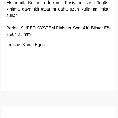
Ekonomik Kullanım İmkanı:
Torsiyonel ve döngüsel
kırılıma dayanıklı tasarımı daha uzun kullanım imkanı
sunar.
Perfect SUPER SYSTEM Finisher Sorti 4'lü Blister Eğe
25/04 25 mm.
Finisher Kanal Eğesi
Yorumlar
Önerileriniz
Bu ürüne ilk yorumu siz yapın!
Bu ürünün fiyat bilgisi, resim, ürün açıklamalarında ve diğer
konularda yetersiz gördüğünüz noktaları öneri formunu
Yorum Yaz
kullanarak tarafımıza iletebilirsiniz.
Görüş ve önerileriniz için teşekkür ederiz.