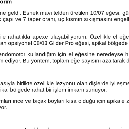
vorim
e geldi. Esnek mavi telden üretilen 10/07 eğesi, güç
çapı ve 7 taper oranı, uç kısmın sıkışmasını engell
 ile rahatlıkla apexe ulaşabiliyorum. Özellikle el
lanan opsiyonel 08/03 Glider Pro eğesi, apikal bölged
 endomotor kullandığım için el eğesine neredeyse h
 ediyor. Bu yöntem, toplam eğe sayısını azaltarak da
asıyla birlikte özellikle lezyonu olan dişlerde iyileş
kal bölgede rahat bir işlem imkanı sunuyor.
ımları ince ve bıçak boyları kısa olduğu için apikale
yor.