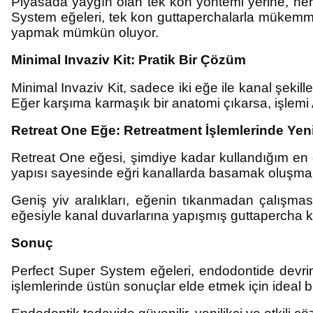
Piyasada yaygın olan tek kon yöntemi yerine, he
System eğeleri, tek kon guttaperchalarla mükemmel
yapmak mümkün oluyor.
Minimal Invaziv Kit: Pratik Bir Çözüm
Minimal Invaziv Kit, sadece iki eğe ile kanal şekil
Eğer karşıma karmaşık bir anatomi çıkarsa, işlemi
Retreat One Eğe: Retreatment İşlemlerinde Yeni
Retreat One eğesi, şimdiye kadar kullandığım en etk
yapısı sayesinde eğri kanallarda basamak oluşma ri
Geniş yiv aralıkları, eğenin tıkanmadan çalışması
eğesiyle kanal duvarlarına yapışmış guttapercha ka
Sonuç
Perfect Super System eğeleri, endodontide devrim n
işlemlerinde üstün sonuçlar elde etmek için ideal b