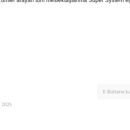
 çözümler arayan tüm meslektaşlarıma Super System eğe
 2025