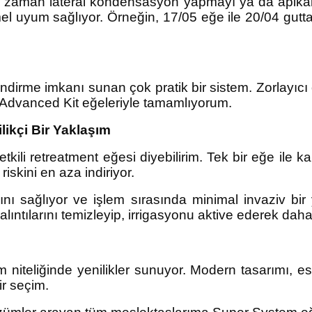
r zaman lateral kondensasyon yapmayı ya da apikal 
 uyum sağlıyor. Örneğin, 17/05 eğe ile 20/04 gutta,
lendirme imkanı sunan çok pratik bir sistem. Zorlayı
 Advanced Kit eğeleriyle tamamlıyorum.
likçi Bir Yaklaşım
ili retreatment eğesi diyebilirim. Tek bir eğe ile ka
skini en aza indiriyor.
nı sağlıyor ve işlem sırasında minimal invaziv bir
lıntılarını temizleyip, irrigasyonu aktive ederek dah
iteliğinde yenilikler sunuyor. Modern tasarımı, esn
ir seçim.