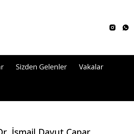
ar
Sizden Gelenler
Vakalar
r. İsmail Davut Çapar