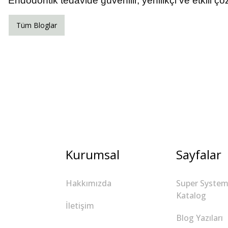
Endodontik tedavide güvenilir, yenilikçi ve etkili
Tüm Bloglar
Kurumsal
Sayfalar
Hakkımızda
Super System
Katalog
İletişim
Blog Yazıları